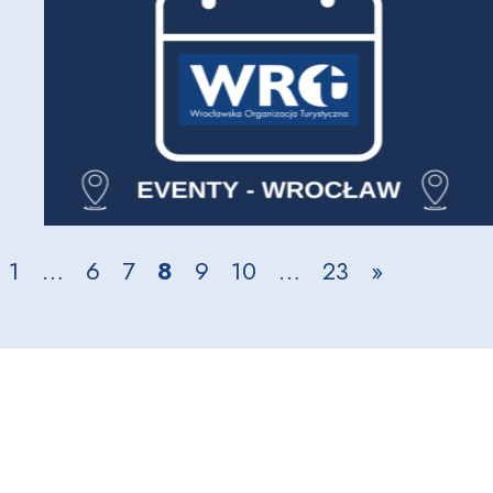
1
…
6
7
8
9
10
…
23
»