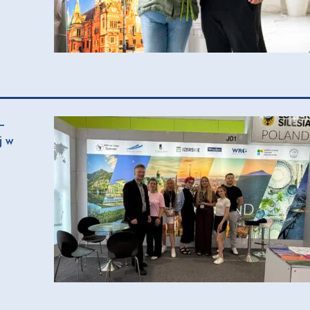
–
j w