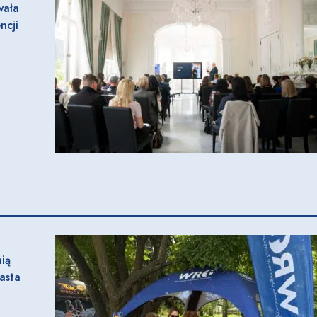
wała
ncji
ią
asta