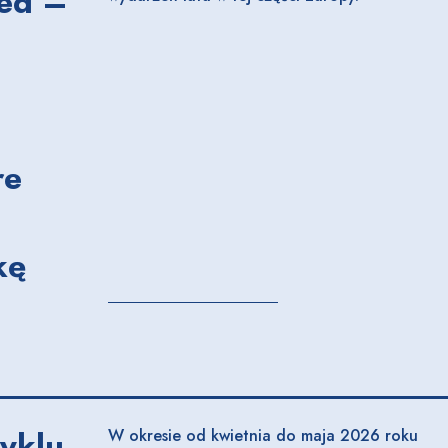
ed –
re
kę
yklu
W okresie od kwietnia do maja 2026 roku