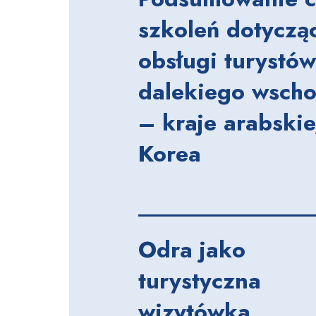
szkoleń dotyczą
obsługi turystów
dalekiego wsch
– kraje arabskie
Korea
Odra jako
turystyczna
wizytówka