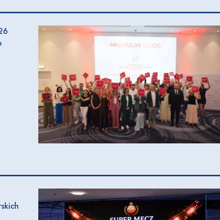
026
o
skich