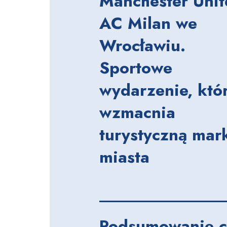
Manchester Unit
AC Milan we
Wrocławiu.
Sportowe
wydarzenie, któ
wzmacnia
turystyczną mar
miasta
Podsumowanie c