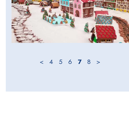
<
4
5
6
7
8
>