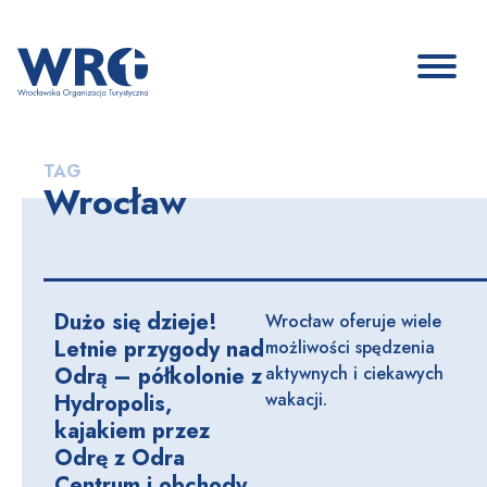
TAG
Wrocław
Dużo się dzieje!
Wrocław oferuje wiele
Letnie przygody nad
możliwości spędzenia
Odrą – półkolonie z
aktywnych i ciekawych
wakacji.
Hydropolis,
kajakiem przez
Odrę z Odra
Centrum i obchody