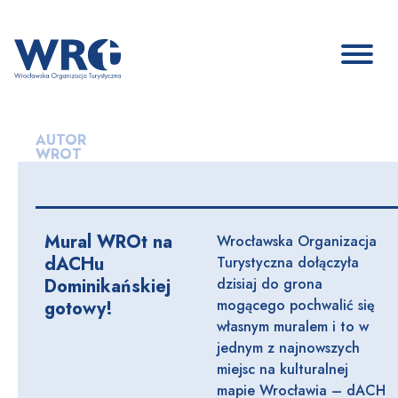
AUTOR
WROT
Mural WROt na
Wrocławska Organizacja
dACHu
Turystyczna dołączyła
Dominikańskiej
dzisiaj do grona
mogącego pochwalić się
gotowy!
własnym muralem i to w
jednym z najnowszych
miejsc na kulturalnej
mapie Wrocławia – dACH