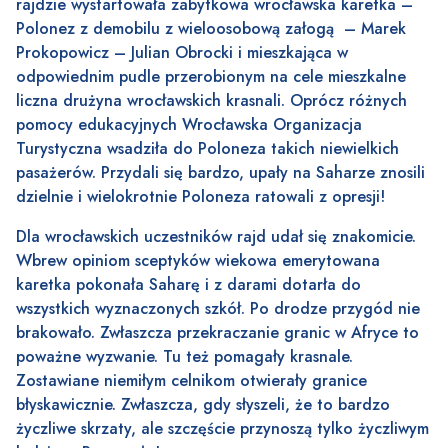
rajdzie wystartowała zabytkowa wrocławska karetka –
Polonez z demobilu z wieloosobową załogą – Marek
Prokopowicz – Julian Obrocki i mieszkająca w
odpowiednim pudle przerobionym na cele mieszkalne
liczna drużyna wrocławskich krasnali. Oprócz różnych
pomocy edukacyjnych Wrocławska Organizacja
Turystyczna wsadziła do Poloneza takich niewielkich
pasażerów. Przydali się bardzo, upały na Saharze znosili
dzielnie i wielokrotnie Poloneza ratowali z opresji!
Dla wrocławskich uczestników rajd udał się znakomicie.
Wbrew opiniom sceptyków wiekowa emerytowana
karetka pokonała Saharę i z darami dotarła do
wszystkich wyznaczonych szkół. Po drodze przygód nie
brakowało. Zwłaszcza przekraczanie granic w Afryce to
poważne wyzwanie. Tu też pomagały krasnale.
Zostawiane niemiłym celnikom otwierały granice
błyskawicznie. Zwłaszcza, gdy słyszeli, że to bardzo
życzliwe skrzaty, ale szczęście przynoszą tylko życzliwym