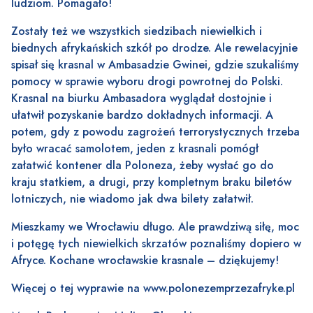
ludziom. Pomagało!
Zostały też we wszystkich siedzibach niewielkich i
biednych afrykańskich szkół po drodze. Ale rewelacyjnie
spisał się krasnal w Ambasadzie Gwinei, gdzie szukaliśmy
pomocy w sprawie wyboru drogi powrotnej do Polski.
Krasnal na biurku Ambasadora wyglądał dostojnie i
ułatwił pozyskanie bardzo dokładnych informacji. A
potem, gdy z powodu zagrożeń terrorystycznych trzeba
było wracać samolotem, jeden z krasnali pomógł
załatwić kontener dla Poloneza, żeby wysłać go do
kraju statkiem, a drugi, przy kompletnym braku biletów
lotniczych, nie wiadomo jak dwa bilety załatwił.
Mieszkamy we Wrocławiu długo. Ale prawdziwą siłę, moc
i potęgę tych niewielkich skrzatów poznaliśmy dopiero w
Afryce. Kochane wrocławskie krasnale – dziękujemy!
Więcej o tej wyprawie na
www.polonezemprzezafryke.pl