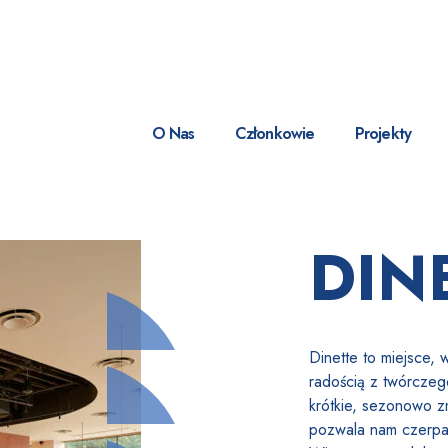
O Nas
Członkowie
Projekty
DIN
Dinette to miejsce, w
rado
ścią z tw
ó
rczeg
kr
ó
tkie, sezonowo z
pozwala nam czerpać