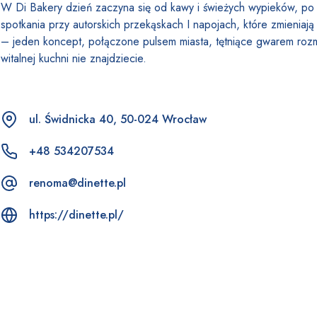
W
Di Bakery dzień zaczyna się od kawy i świeżych wypieków, po
spotkania przy autorskich przekąskach I napojach, kt
ó
re zmieniają
– jeden koncept, połączone pulsem miasta, tętniące gwarem roz
witalnej kuchni nie znajdziecie.
ul. Świdnicka 40, 50-024 Wrocław
+48 534207534
renoma@dinette.pl
https://dinette.pl/