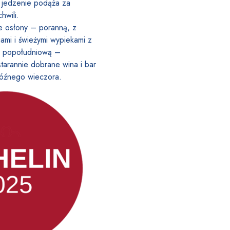
 jedzenie podąża za
hwili.
e osłony – poranną, z
ami i świeżymi wypiekami z
az popołudniową –
tarannie dobrane wina i bar
późnego wieczora.