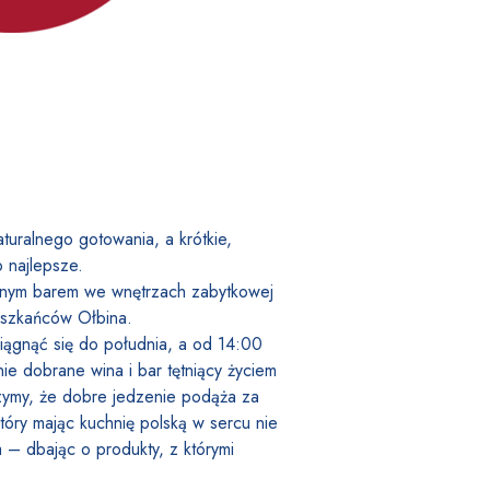
aturalnego gotowania, a kr
ó
tkie,
 najlepsze.
ęknym barem we wnętrzach zabytkowej
eszkańc
ó
w Ołbina.
ciągnąć się
do
południa, a od 14:00
e dobrane wina i bar tętniący życiem
rzymy, że dobre jedzenie podąża za
tóry mając kuchnię polską w sercu nie
ata – dbając o produkty, z którymi