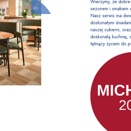
Wierzymy, że dobre
sezonem i smakiem c
Nasz serwis ma dwi
doskonałymi śniadani
naszej cukierni, or
doskonałą kuchnię, s
tętniący życiem do 