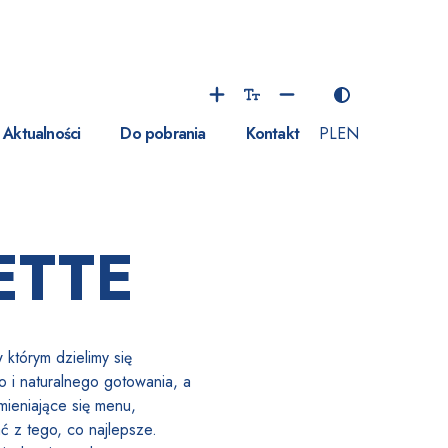
Aktualności
Do pobrania
Kontakt
PL
EN
ETTE
 kt
ó
rym dzielimy się
o i naturalnego gotowania, a
mieniające się menu,
 z tego, co najlepsze.