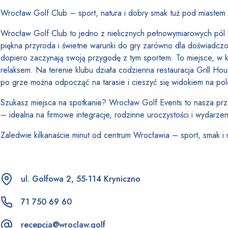
Wrocław Golf Club – sport, natura i dobry smak tuż pod miastem
Wrocław Golf Club to jedno z nielicznych pełnowymiarowych pól
piękna przyroda i świetne warunki do gry zarówno dla doświadczon
dopiero zaczynają swoją przygodę z tym sportem. To miejsce, w k
relaksem. Na terenie klubu działa codzienna restauracja Grill H
po grze można odpocząć na tarasie i cieszyć się widokiem na pol
Szukasz miejsca na spotkanie? Wrocław Golf Events to nasza prz
– idealna na firmowe integracje, rodzinne uroczystości i wydarze
Zaledwie kilkanaście minut od centrum Wrocławia – sport, smak i 
ul. Golfowa 2, 55-114 Kryniczno
71 750 69 60
recepcja@wroclaw.golf