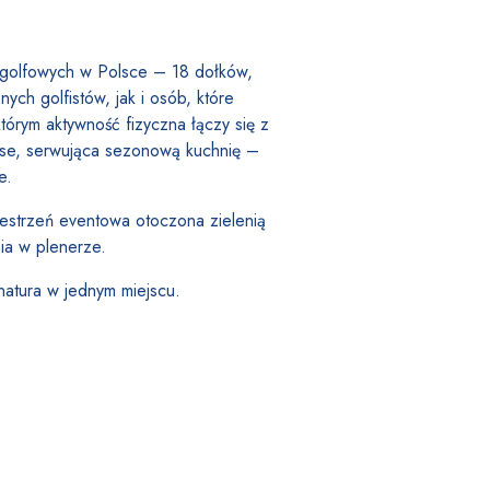
 golfowych w Polsce – 18 dołków,
ych golfistów, jak i osób, które
tórym aktywność fizyczna łączy się z
ouse, serwująca sezonową kuchnię –
e.
estrzeń eventowa otoczona zielenią
nia w plenerze.
natura w jednym miejscu.