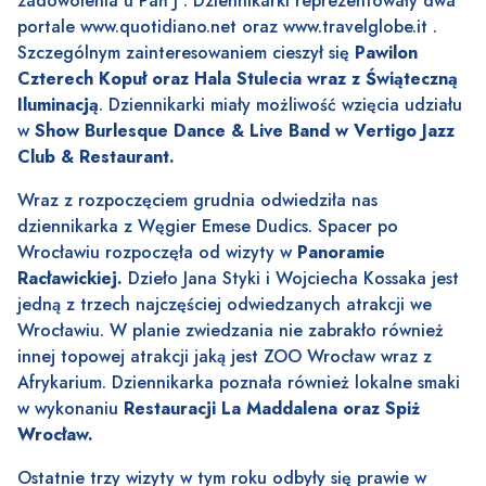
zadowolenia u Pań J . Dziennikarki reprezentowały dwa
portale
www.quotidiano.net
oraz
www.travelglobe.it
.
Szczególnym zainteresowaniem cieszył się
Pawilon
Czterech Kopuł oraz Hala Stulecia wraz z Świąteczną
Iluminacją
. Dziennikarki miały możliwość wzięcia udziału
w
Show Burlesque Dance & Live Band w Vertigo Jazz
Club & Restaurant.
Wraz z rozpoczęciem grudnia odwiedziła nas
dziennikarka z Węgier Emese Dudics. Spacer po
Wrocławiu rozpoczęła od wizyty w
Panoramie
Racławickiej.
Dzieło Jana Styki i Wojciecha Kossaka jest
jedną z trzech najczęściej odwiedzanych atrakcji we
Wrocławiu. W planie zwiedzania nie zabrakło również
innej topowej atrakcji jaką jest ZOO Wrocław wraz z
Afrykarium. Dziennikarka poznała również lokalne smaki
w wykonaniu
Restauracji La Maddalena oraz Spiż
Wrocław.
Ostatnie trzy wizyty w tym roku odbyły się prawie w