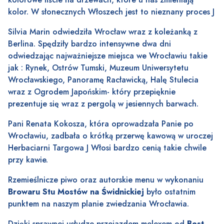
kolor. W słonecznych Włoszech jest to nieznany proces J
Silvia Marin odwiedziła Wrocław wraz z koleżanką z
Berlina. Spędziły bardzo intensywne dwa dni
odwiedzając najważniejsze miejsca we Wrocławiu takie
jak : Rynek, Ostrów Tumski, Muzeum Uniwersytetu
Wrocławskiego, Panoramę Racławicką, Halę Stulecia
wraz z Ogrodem Japońskim- który przepięknie
prezentuje się wraz z pergolą w jesiennych barwach.
Pani Renata Kokosza, która oprowadzała Panie po
Wrocławiu, zadbała o krótką przerwę kawową w uroczej
Herbaciarni Targowa J Włosi bardzo cenią takie chwile
przy kawie.
Rzemieślnicze piwo oraz autorskie menu w wykonaniu
Browaru Stu Mostów na Świdnickiej
było ostatnim
punktem na naszym planie zwiedzania Wrocławia.
Dzięki sprawnej usłudze przejazdem melexem od
Best