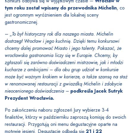
Konkurs odbywa się w wyjątkowym czasie –
Wrocław w
tym roku został wpisany do przewodnika Michelin
, co
jest ogromnym wyróżnieniem dla lokalnej sceny
gastronomicznej.
–
„To był historyczny rok dla naszego miasta. Michelin
dostrzegł Wrocław i jego kuchnię. Dzięki temu konkursowi
chcemy dalej promować Miasto i jego talenty. Pokazać, że
wrocławska gastronomia liczy się w Europie.
Chcemy, by
zgłaszali się zarówno doświadczeni mistrzowie, jak i młodzi
kucharze z ambicjami – dla obu grup udział w konkursie
może być ważnym krokiem w karierze, a także szansą na staż
w renomowanej restauracji z gwiazdką Michelin i zdobycie
nieocenionego doświadczenia –
podkreśla Jacek Sutryk
Prezydent Wrocławia.
Po zakończeniu naboru zgłoszeń Jury wybierze 3-4
finalistów, którzy w październiku zaproszą komisję do swoich
restauracji. Przygotują oni menu degustacyjne oparte na
motywie jesieni. Degustacje odbędą się
21 i 22