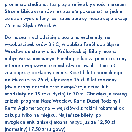
promenad stadionu, tuż przy strefie aktywności muzeum.
Strona kibicowska również została pokazana: na jednej
ze ścian wyświetlany jest zapis oprawy meczowej z okazji
75-lecia Śląska Wrocław.
Do muzeum wchodzi się z poziomu esplanady, na
wysokości sektorów B i C, w pobliżu FanShopu Śląska
Wrocław od strony ulicy Królewieckiej. Bilety można
nabyć we wspomnianym FanShopie lub za pomocą strony
internetowej www.muzeumslaskwroclaw.pl – tam też
znajduje się dokładny cennik. Koszt biletu normalnego
do Muzeum to 25 zł, ulgowego 15 zł. Bilet rodzinny
(dwie osoby dorosłe oraz dwoje/troje dzieci lub
młodzieży do 18 roku życia) to 70 zł. Obowiązuje szereg
zniżek: program Nasz Wrocław, Karta Dużej Rodziny i
Karta Aglomeracyjna – wejściówki z takimi rabatami do
zakupu tylko na miejscu. Najtańsze bilety (po
uwzględnieniu zniżek) można nabyć już za 12,50 zł
(normalny) i 7,50 zł (ulgowy).