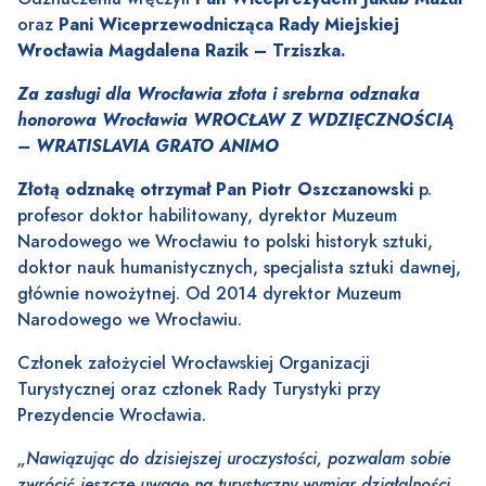
oraz
Pani Wiceprzewodnicząca Rady Miejskiej
Wrocławia Magdalena Razik – Trziszka.
Za zasługi dla Wrocławia złota i srebrna odznaka
honorowa Wrocławia WROCŁAW Z WDZIĘCZNOŚCIĄ
– WRATISLAVIA GRATO ANIMO
Złotą odznakę otrzymał
Pan Piotr Oszczanowski
p.
profesor doktor habilitowany, dyrektor Muzeum
Narodowego we Wrocławiu to polski
historyk sztuki
,
doktor nauk humanistycznych, specjalista sztuki dawnej,
głównie nowożytnej. Od 2014 dyrektor
Muzeum
Narodowego we Wrocławiu
.
Członek założyciel Wrocławskiej Organizacji
Turystycznej oraz członek Rady Turystyki przy
Prezydencie Wrocławia.
„Nawiązując do dzisiejszej uroczystości, pozwalam sobie
zwrócić jeszcze uwagę na turystyczny wymiar działalności