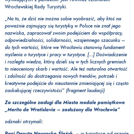
Wrocławskiej Rady Turystyki.
„Na to, że dziś nie można sobie wyobrazić, aby ktoś na
poważnie zajmujący się turystyką w Polsce nie znał jego
nazwiska, zapracował swoim podejściem do współpracy,
odpowiedzialności, solidarności, wzajemnego szacunku –
do tych wartości, które we Wrocławiu stanowią fundament
myślenia o turystyce i pracy w turystyce. […] Doświadczenie
i rozległa wiedza, którą dzieli się w tych licznych gremiach
to nieoceniony skarb i wartość. Ale też naturalna otwartość
i zdolność do dostrzegania nowych trendów, potrzeb i
kreatywne podejście do nieustannie zmieniającej się i często
zaskakującej rzeczywistości” (fragment laudacji)
Za szczególne zasługi dla Miasta medale pamiątkowe
„Merito de Wratislavia – zasłużony dla Wrocławia”
odznaki otrzymali:
Pani Danuta Nawrocka Ślażyk
– w turystyce od prawie