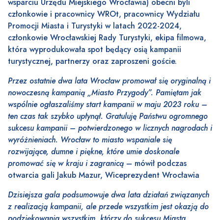
wsparciu Urzędu Miejskiego Wrocławia) obecni byli
członkowie i pracownicy WROt, pracownicy Wydziału
Promocji Miasta i Turystyki w latach 2022-2024,
członkowie Wrocławskiej Rady Turystyki, ekipa filmowa,
która wyprodukowała spot będący osią kampanii
turystycznej, partnerzy oraz zaproszeni goście.
Przez ostatnie dwa lata Wrocław promował się oryginalną i
nowoczesną kampanią „Miasto Przygody”. Pamiętam jak
wspólnie ogłaszaliśmy start kampanii w maju 2023 roku –
ten czas tak szybko upłynął. Gratuluję Państwu ogromnego
sukcesu kampanii – potwierdzonego w licznych nagrodach i
wyróżnieniach. Wrocław to miasto wspaniale się
rozwijające, dumne i piękne, które umie doskonale
promować się w kraju i zagranicą
– mówił podczas
otwarcia gali Jakub Mazur, Wiceprezydent Wrocławia
Dzisiejsza gala podsumowuje dwa lata działań związanych
z realizacją kampanii, ale przede wszystkim jest okazją do
podziękowania wszystkim, którzy do sukcesu Miasta