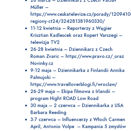
28 marca – Dziennikarz z Czech Václav
Müller –
https://www.ceskatelevize.cz/porady/120941
regiony-ct24/324281381960330/
11-12 kwietnia – Reporterzy z Węgier
Krisztian Kadlescek oraz Ropert Varszegi –
telewizja TV2
26-28 kwietnia – Dziennikarz z Czech
Roman Zvaric –
https://www.pravo.cz/
oraz
Novinky.cz
9-12 maja – Dziennikarka z Finlandii Annika
Palmujoki –
https://www.travelloverblogi.fi/wroclaw/
26-29 maja – Ekipa filmowa z Irlandii –
program Hight ROAD Low Road
30 maja – 2 czerwca – Dziennikarka z USA
Barbara Reeding
3-7 czerwca – Influencerzy z Włoch Carmen
April, Antonio Volpe – Kampania 5 zmysłów