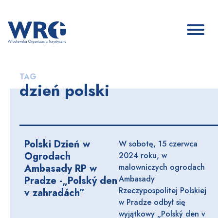
TAG
dzień polski
Polski Dzień w
W sobotę, 15 czerwca
Ogrodach
2024 roku, w
Ambasady RP w
malowniczych ogrodach
Ambasady
Pradze -„Polský den
Rzeczypospolitej Polskiej
v zahradách”
w Pradze odbył się
wyjątkowy „Polský den v