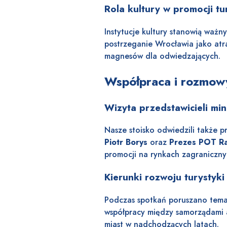
Rola kultury w promocji tur
Instytucje kultury stanowią ważn
postrzeganie Wrocławia jako at
magnesów dla odwiedzających.
Współpraca i rozmowy
Wizyta przedstawicieli min
Nasze stoisko odwiedzili także p
Piotr Borys
oraz
Prezes POT Ra
promocji na rynkach zagraniczny
Kierunki rozwoju turystyki
Podczas spotkań poruszano temat
współpracy między samorządami 
miast w nadchodzących latach.