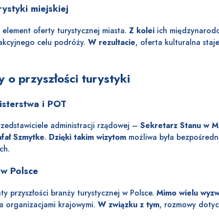
ystyki miejskiej
y element oferty turystycznej miasta.
Z kolei
ich międzynarod
rakcyjnego celu podróży.
W rezultacie
, oferta kulturalna sta
 o przyszłości turystyki
isterstwa i POT
rzedstawiciele administracji rządowej –
Sekretarz Stanu w Mi
fał Szmytke
.
Dzięki takim wizytom
możliwa była bezpośredn
ch.
 w Polsce
y przyszłości branży turystycznej w Polsce.
Mimo wielu wyz
a organizacjami krajowymi.
W związku z tym
, rozmowy dotycz