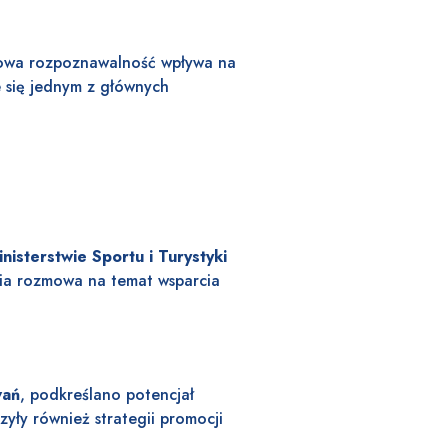
owa rozpoznawalność wpływa na
je się jednym z głównych
nisterstwie Sportu i Turystyki
ia rozmowa na temat wsparcia
wań
, podkreślano potencjał
yły również strategii promocji