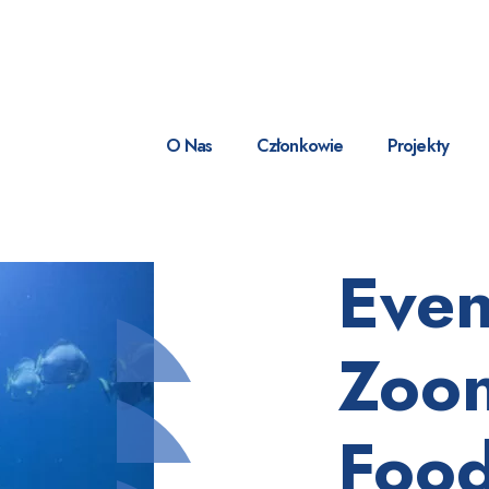
O Nas
Członkowie
Projekty
Even
Zoo
Foo