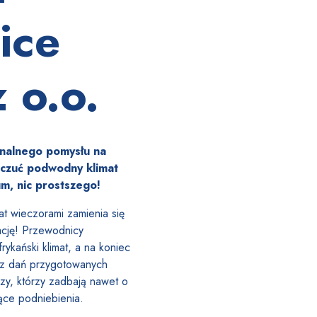
ice
z o.o.
ginalnego pomysłu na
czuć podwodny klimat
um, nic
prostszego!
t wieczorami zamienia się
ację! Przewodnicy
ykański klimat, a na koniec
sz dań przygotowanych
zy, którzy zadbają nawet o
ące podniebienia.