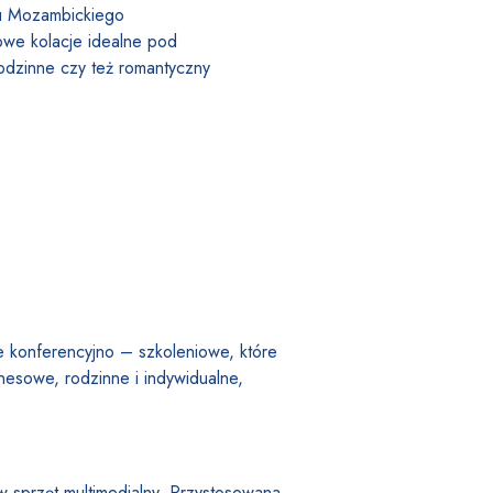
lu Mozambickiego
owe kolacje idealne pod
rodzinne czy też romantyczny
 konferencyjno – szkoleniowe, które
nesowe, rodzinne i indywidualne,
 sprzęt multimedialny. Przystosowana