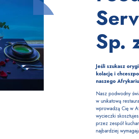
Serv
Sp. 
Jeśli szukasz ory
kolację i chcesz
po
naszego Afrykari
Nasz podwodny świa
w unikatową restaur
wprowadzą Cię w Afr
wycieczki skosztuje
przez zespół kuchar
najbardziej wymagaj