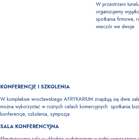
W przestrzeni tune
organizujemy wyjątk
spotkania firmowe, 
wieczór we dwoje.
KONFERENCJE I SZKOLENIA
W kompleksie wrocławskiego AFRYKARIUM znajdują się dwie sale
można wykorzystać w rożnych celach komercyjnych: spotkania biz
konferencje, szkolenia, sympozja.
SALA KONFERENCYJNA
Klimatyzowana sala w układzie audytoryjnym w pełni wyposażona w